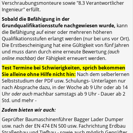
Verschraubungsmonteure sowie "8.3 Verantwortlicher
Ingenieur" erfüllt.
Sobald die Befähigung in der
Grundqualifikationsstufe nachgewiesen wurde,
kann
die Befähigung auf einer oder mehreren höheren
Qualifikationsstufen erlangt werden (nur bei uns vor Ort).
Die Erstbescheinigung hat eine Gültigkeit von fünf Jahren
und muss dann durch eine erneute Bewertung
(auch
online machbar)
der Fähigkeit erneuert werden.
Test Termine bei Schwierigkeiten, sprich bekommen
Sie alleine ohne Hilfe nicht hin:
Nach dem selberlernen
Selbststudium der PDF usw. Schulungs- Unterlagen nur
nach Absprache dazu, in der Woche ab 9 Uhr oder ab 14
Uhr
oder auch
machbar samstags ab 9 Uhr - Dauer ab 2
Std. und mehr -
Zudem bieten wir auch:
Geprüfter Baumaschinenführer Bagger Lader Dumper
usw. nach der EN 474 EN 500 usw. Fachrichtung Erdbau
Straßenbau und Tiefbau - sowie auch möglich Geprüfter