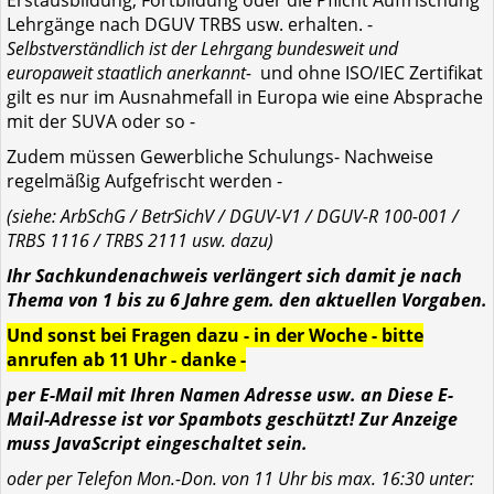
Erstausbildung, Fortbildung oder die Pflicht Auffrischung
Lehrgänge nach DGUV TRBS usw. erhalten. -
Selbstverständlich ist der Lehrgang bundesweit und
europaweit staatlich anerkannt-
und ohne ISO/IEC Zertifikat
gilt es nur im Ausnahmefall in Europa wie eine Absprache
mit der SUVA oder so -
Zudem müssen Gewerbliche Schulungs- Nachweise
regelmäßig Aufgefrischt werden -
(siehe: ArbSchG / BetrSichV / DGUV-V1 / DGUV-R 100-001 /
TRBS 1116 / TRBS 2111 usw. dazu)
Ihr Sachkundenachweis verlängert sich damit je nach
Thema von 1 bis zu 6 Jahre gem. den aktuellen Vorgaben.
Und sonst bei Fragen dazu - in der Woche - bitte
anrufen ab 11 Uhr - danke -
per E-Mail mit Ihren Namen Adresse usw. an
Diese E-
Mail-Adresse ist vor Spambots geschützt! Zur Anzeige
muss JavaScript eingeschaltet sein.
oder per Telefon Mon.-Don. von 11 Uhr bis max. 16:30 unter: