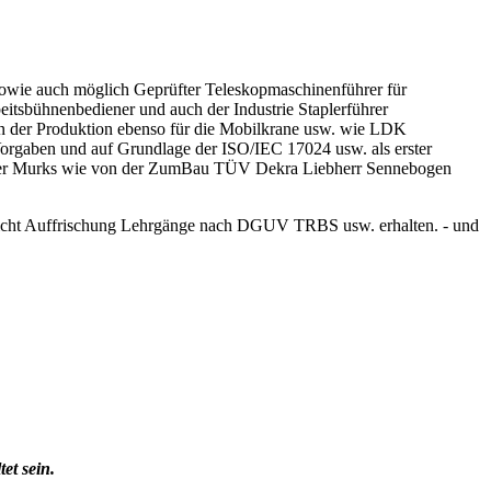
wie auch möglich Geprüfter Teleskopmaschinenführer für
tsbühnenbediener und auch der Industrie Staplerführer
in der Produktion ebenso für die Mobilkrane usw. wie LDK
gaben und auf Grundlage der ISO/IEC 17024 usw. als erster
licher Murks wie von der ZumBau TÜV Dekra Liebherr Sennebogen
 Pflicht Auffrischung Lehrgänge nach DGUV TRBS usw. erhalten. - und
et sein.