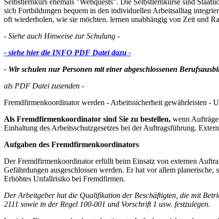
Selbstlernkurs ehemals "Webquests". Die Selbstlernkurse sind Staatl
sich Fortbildungen bequem in den individuellen Arbeitsalltag integri
oft wiederholen, wie sie möchten. lernen unabhängig von Zeit und 
- Siehe auch Hinweise zur Schulung -
- siehe hier die INFO PDF Datei dazu -
- Wir schulen nur Personen mit einer abgeschlossenen Berufsausbi
als PDF Datei zusenden -
Fremdfirmenkoordinator werden - Arbeitssicherheit gewährleisten - U
Als Fremdfirmenkoordinator sind Sie zu bestellen,
wenn Aufträge 
Einhaltung des Arbeitsschutzgesetzes bei der Auftragsführung. Exte
Aufgaben des Fremdfirmenkoordinators
Der Fremdfirmenkoordinator erfüllt beim Einsatz von externen Auftra
Gefährdungen ausgeschlossen werden. Er hat vor allem planerische, s
Erhöhtes Unfallrisiko bei Fremdfirmen.
Der Arbeitgeber hat die Qualifikation der Beschäftigten, die mit B
2111 sowie in der Regel 100-001 und Vorschrift 1 usw. festzulegen.