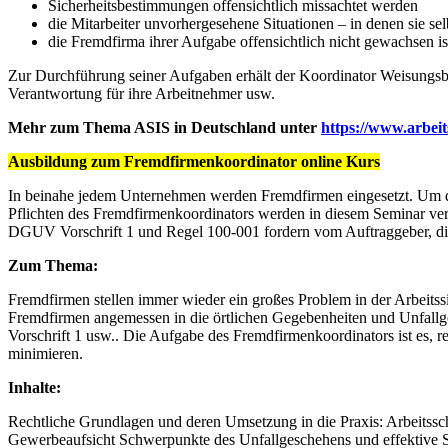
Sicherheitsbestimmungen offensichtlich missachtet werden
die Mitarbeiter unvorhergesehene Situationen – in denen sie sel
die Fremdfirma ihrer Aufgabe offensichtlich nicht gewachsen is
Zur Durchführung seiner Aufgaben erhält der Koordinator Weisungsbe
Verantwortung für ihre Arbeitnehmer usw.
Mehr zum Thema ASIS in Deutschland unter
https://www.arbei
Ausbildung zum Fremdfirmenkoordinator online Kurs
In beinahe jedem Unternehmen werden Fremdfirmen eingesetzt. Um d
Pflichten des Fremdfirmenkoordinators werden in diesem Seminar verm
DGUV Vorschrift 1 und Regel 100-001 fordern vom Auftraggeber, die 
Zum Thema:
Fremdfirmen stellen immer wieder ein großes Problem in der Arbeitssich
Fremdfirmen angemessen in die örtlichen Gegebenheiten und Unfall
Vorschrift 1 usw.. Die Aufgabe des Fremdfirmenkoordinators ist es,
minimieren.
Inhalte:
Rechtliche Grundlagen und deren Umsetzung in die Praxis: Arbeits
Gewerbeaufsicht Schwerpunkte des Unfallgeschehens und effektive 