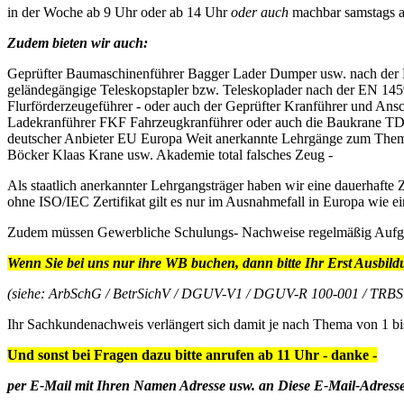
in der Woche ab 9 Uhr oder ab 14 Uhr
oder auch
machbar samstags ab
Zudem bieten wir auch:
Geprüfter Baumaschinenführer Bagger Lader Dumper usw. nach der 
geländegängige Teleskopstapler bzw. Teleskoplader nach der EN 145
Flurförderzeugeführer - oder auch der Geprüfter Kranführer und Ans
Ladekranführer FKF Fahrzeugkranführer oder auch die Baukrane TD
deutscher Anbieter EU Europa Weit anerkannte Lehrgänge zum Thema
Böcker Klaas Krane usw. Akademie total falsches Zeug -
Als staatlich anerkannter Lehrgangsträger haben wir eine dauerhafte
ohne ISO/IEC Zertifikat gilt es nur im Ausnahmefall in Europa wie 
Zudem müssen Gewerbliche Schulungs- Nachweise regelmäßig Aufge
Wenn Sie bei uns nur ihre WB buchen, dann bitte Ihr Erst Ausbild
(siehe: ArbSchG / BetrSichV / DGUV-V1 / DGUV-R 100-001 / TRBS 
Ihr Sachkundenachweis verlängert sich damit je nach Thema von 1 bi
Und sonst bei Fragen dazu bitte anrufen ab 11 Uhr - danke -
per E-Mail mit Ihren Namen Adresse usw. an
Diese E-Mail-Adresse 