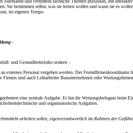
ich Anerkannt und vermitteln fachliche Themen praxisnah, mit interakt
eren: Sie bestimmen selbst, was sie lernen wollen und wann sie es wolle
Raum, im eigenen Tempo.
ldung -
nfall- und Gesundheitsrisiko senken -
an externes Personal vergeben werden. Der Fremdfirmenkoordinator ha
rne Firmen sind auch Leiharbeiter Bauunternehmen oder Wartungsfirme
gnehmern eine zentrale Aufgabe. Er hat die Weisungsbefugnis beim Eins
icherheitstechnische und organisatorische Aufgaben.
etriebsmitteln arbeiten sollen, eigenverantwortlich im Rahmen der G