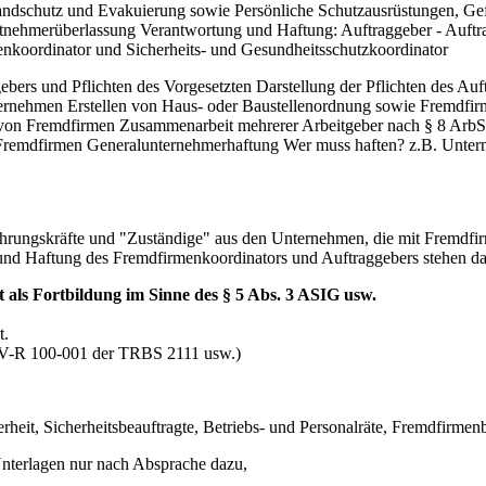
Brandschutz und Evakuierung sowie Persönliche Schutzausrüstungen, G
eitnehmerüberlassung Verantwortung und Haftung: Auftraggeber - Auft
nkoordinator und Sicherheits- und Gesundheitsschutzkoordinator
ebers und Pflichten des Vorgesetzten Darstellung der Pflichten des Au
ernehmen Erstellen von Haus- oder Baustellenordnung sowie Fremd
 von Fremdfirmen Zusammenarbeit mehrerer Arbeitgeber nach § 8 Ar
t Fremdfirmen Generalunternehmerhaftung Wer muss haften? z.B. Unte
Führungskräfte und "Zuständige" aus den Unternehmen, die mit Fremdf
g und Haftung des Fremdfirmenkoordinators und Auftraggebers stehen da
t als Fortbildung im Sinne des § 5 Abs. 3 ASIG usw.
t.
V-R 100-001 der TRBS 2111 usw.)
erheit, Sicherheitsbeauftragte, Betriebs- und Personalräte, Fremdfirme
nterlagen nur nach Absprache dazu,