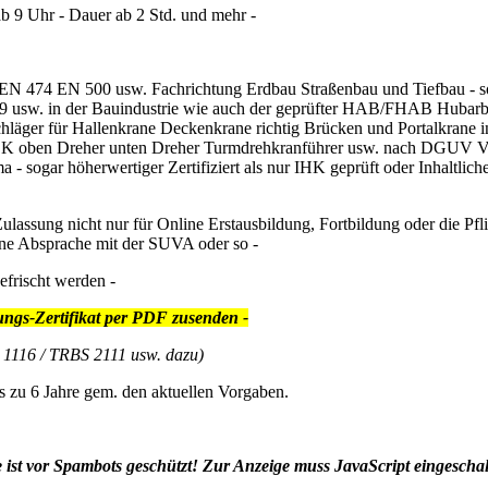
 9 Uhr - Dauer ab 2 Std. und mehr -
EN 474 EN 500 usw. Fachrichtung Erdbau Straßenbau und Tiefbau - so
9 usw. in der Bauindustrie wie auch der geprüfter HAB/FHAB Hubarbei
chläger für Hallenkrane Deckenkrane richtig Brücken und Portalkrane 
K oben Dreher unten Dreher Turmdrehkranführer usw. nach DGUV Vor
 - sogar höherwertiger Zertifiziert als nur IHK geprüft oder Inhalt
 Zulassung nicht nur für Online Erstausbildung, Fortbildung oder die
eine Absprache mit der SUVA oder so -
frischt werden -
ungs-Zertifikat per PDF zusenden -
1116 / TRBS 2111 usw. dazu)
s zu 6 Jahre gem. den aktuellen Vorgaben.
ist vor Spambots geschützt! Zur Anzeige muss JavaScript eingeschalt