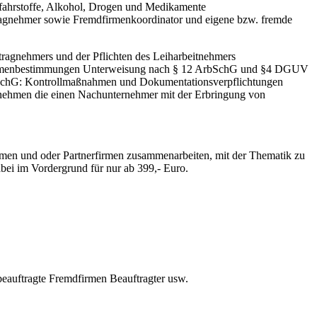
efahrstoffe, Alkohol, Drogen und Medikamente
ragnehmer sowie Fremdfirmenkoordinator und eigene bzw. fremde
ftragnehmers und der Pflichten des Leiharbeitnehmers
firmenbestimmungen Unterweisung nach § 12 ArbSchG und §4 DGUV
bSchG: Kontrollmaßnahmen und Dokumentationsverpflichtungen
rnehmen die einen Nachunternehmer mit der Erbringung von
irmen und oder Partnerfirmen zusammenarbeiten, mit der Thematik zu
bei im Vordergrund für nur ab 399,- Euro.
nbeauftragte Fremdfirmen Beauftragter usw.