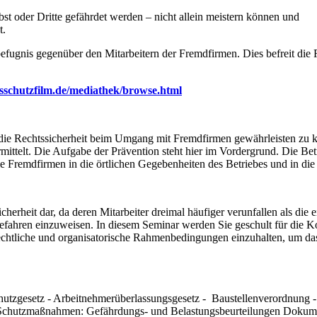
bst oder Dritte gefährdet werden – nicht allein meistern können und
t.
fugnis gegenüber den Mitarbeitern der Fremdfirmen. Dies befreit die 
tsschutzfilm.de/mediathek/browse.html
ie Rechtssicherheit beim Umgang mit Fremdfirmen gewährleisten zu 
ittelt. Die Aufgabe der Prävention steht hier im Vordergrund. Die Bet
Fremdfirmen in die örtlichen Gegebenheiten des Betriebes und in die 
erheit dar, da deren Mitarbeiter dreimal häufiger verunfallen als die e
gefahren einzuweisen. In diesem Seminar werden Sie geschult für d
 rechtliche und organisatorische Rahmenbedingungen einzuhalten, um d
schutzgesetz - Arbeitnehmerüberlassungsgesetz - Baustellenverordnu
Schutzmaßnahmen: Gefährdungs- und Belastungsbeurteilungen Dokumen