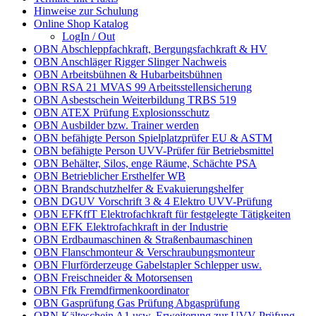
Hinweise zur Schulung
Online Shop Katalog
LogIn / Out
OBN Abschleppfachkraft, Bergungsfachkraft & HV
OBN Anschläger Rigger Slinger Nachweis
OBN Arbeitsbühnen & Hubarbeitsbühnen
OBN RSA 21 MVAS 99 Arbeitsstellensicherung
OBN Asbestschein Weiterbildung TRBS 519
OBN ATEX Prüfung Explosionsschutz
OBN Ausbilder bzw. Trainer werden
OBN befähigte Person Spielplatzprüfer EU & ASTM
OBN befähigte Person UVV-Prüfer für Betriebsmittel
OBN Behälter, Silos, enge Räume, Schächte PSA
OBN Betrieblicher Ersthelfer WB
OBN Brandschutzhelfer & Evakuierungshelfer
OBN DGUV Vorschrift 3 & 4 Elektro UVV-Prüfung
OBN EFKffT Elektrofachkraft für festgelegte Tätigkeiten
OBN EFK Elektrofachkraft in der Industrie
OBN Erdbaumaschinen & Straßenbaumaschinen
OBN Flanschmonteur & Verschraubungsmonteur
OBN Flurförderzeuge Gabelstapler Schlepper usw.
OBN Freischneider & Motorsensen
OBN Ffk Fremdfirmenkoordinator
OBN Gasprüfung Gas Prüfung Abgasprüfung
OBN Kälteschein A1 usw. Erweiterung zur UVV-Prüfung