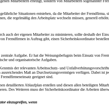
enen Mitarbeitern erledigt, sondern von Mitarbeitern sogenannter Fre
gefährliche Situationen entstehen, da die Mitarbeiter der Fremdfirma, s
rmen, die regelmäßig den Arbeitsplatz wechseln müssen, generell erhöht
ch auch der eigenen Mitarbeiter zu minimieren, sollte deshalb der Ei
on Fremdfirmen in Auftrag gibt, einen Sicherheitskoordinator bestellen,
e zentrale Aufgabe. Er hat die Weisungsbefugnis beim Einsatz von Frem
nische und organisatorische Aufgaben.
Kenntnis der relevanten Arbeitsschutz- und Unfallverhütungsvorschriften
ein ausreichendes Maß an Durchsetzungsvermögen verfügen. Dabei ist je
m Fremdfirmeneinsatz geeignet sind.
en detaillierten Ablaufplan erstellen und diesen allen beteiligten Mita
ren. Des Weiteren muss der Sicherheitskoordinator die Arbeiten überwa
tor einzugreifen, wenn