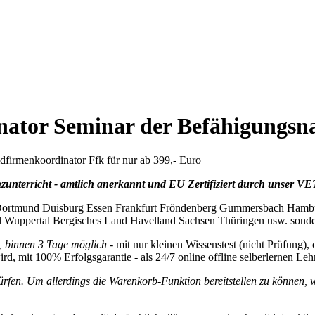
ator Seminar der Befähigungsn
dfirmenkoordinator Ffk für nur ab 399,- Euro
nzunterricht - amtlich anerkannt und EU Zertifiziert durch unser VET
 Dortmund Duisburg Essen Frankfurt Fröndenberg Gummersbach Hambu
uppertal Bergisches Land Havelland Sachsen Thüringen usw. sondern 
, binnen 3 Tage möglich -
mit nur kleinen Wissenstest (nicht Prüfung),
 mit 100% Erfolgsgarantie - als 24/7 online offline selberlernen Leh
ürfen. Um allerdings die Warenkorb-Funktion bereitstellen zu können,