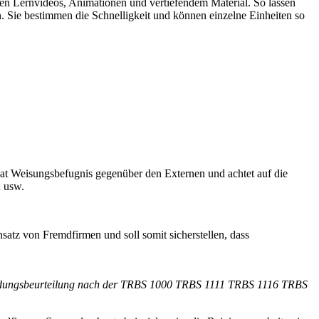
iven Lernvideos, Animationen und vertiefendem Material. So lassen
n. Sie bestimmen die Schnelligkeit und können einzelne Einheiten so
t Weisungsbefugnis gegenüber den Externen und achtet auf die
n usw.
atz von Fremdfirmen und soll somit sicherstellen, dass
efährdungsbeurteilung nach der TRBS 1000 TRBS 1111 TRBS 1116 TRBS