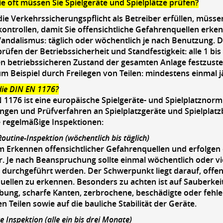
e oft müssen Sie Spielgeräte und Spielplätze prüfen?
die Verkehrssicherungspflicht als Betreiber erfüllen, müsse
ontrollen, damit Sie offensichtliche Gefahrenquellen erke
andalismus: täglich oder wöchentlich je nach Benutzung. De
üfen der Betriebssicherheit und Standfestigkeit: alle 1 b
n betriebssicheren Zustand der gesamten Anlage festzustel
um Beispiel durch Freilegen von Teilen: mindestens einmal j
die DIN EN 1176?
 1176 ist eine europäische Spielgeräte- und Spielplatznorm.
gen und Prüfverfahren an Spielplatzgeräte und Spielplatz
 regelmäßige Inspektionen:
 Routine-Inspektion (wöchentlich bis täglich)
m Erkennen offensichtlicher Gefahrenquellen und erfolgen
r. Je nach Beanspruchung sollte einmal wöchentlich oder viel
 durchgeführt werden. Der Schwerpunkt liegt darauf, offe
ellen zu erkennen. Besonders zu achten ist auf Sauberkei
ng, scharfe Kanten, zerbrochene, beschädigte oder fehle
n Teilen sowie auf die bauliche Stabilität der Geräte.
e Inspektion (alle ein bis drei Monate)