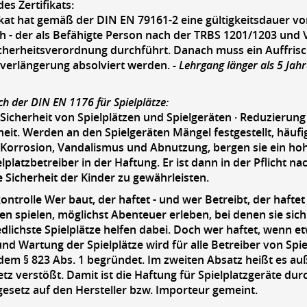
des Zertifikats:
ikat hat gemäß der DIN EN 79161-2 eine gültigkeitsdauer v
h - der als Befähigte Person nach der TRBS 1201/1203 und
icherheitsverordnung durchführt. Danach muss ein Auffris
sverlängerung absolviert werden.
- Lehrgang länger als 5 Ja
h der DIN EN 1176 für Spielplätze:
 Sicherheit von Spielplätzen und Spielgeräten · Reduzierun
heit. Werden an den Spielgeräten Mängel festgestellt, häuf
Korrosion, Vandalismus und Abnutzung, bergen sie ein hohes
ielplatzbetreiber in der Haftung. Er ist dann in der Pflicht 
e Sicherheit der Kinder zu gewährleisten.
ontrolle Wer baut, der haftet - und wer Betreibt, der haftet 
len spielen, möglichst Abenteuer erleben, bei denen sie si
dlichste Spielplätze helfen dabei. Doch wer haftet, wenn et
und Wartung der Spielplätze wird für alle Betreiber von Sp
dem § 823 Abs. 1 begründet. Im zweiten Absatz heißt es auß
tz verstößt. Damit ist die Haftung für Spielplatzgeräte du
gesetz auf den Hersteller bzw. Importeur gemeint.