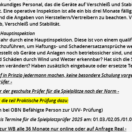
kundiges Personal, das die Geräte auf Verschleiß und Stab
. Eine operative Inspektion ist alle ein bis drei Monate fäl
nd die Angaben von Herstellern/Vertreibern zu beachten. Vo
, Verschleiß und Stabilität.
e Hauptinspektion
Jahr durch eine Hauptinspektion. Diese ist von einem qualif
chzuführen, um Haftungs- und Schadenersatzansprüche we
estellt ob Geräte und Anlagen noch betriebssicher sind, un
d Schäden durch Wind und Wetter erkennbar? Hat sich die 
n verändert? Haben zusätzlich eingebaute oder ersetzte Tei
rf in Prinzip jedermann machen, keine besondere Schulung vorg
rüfer -
r der geschulte Prüfer für die Spielplätze nach der Norm -
 die teil Praktische Prüfung dazu:
h bei OBN Befähigte Person zur UVV- Prüfung)
xis Termine für die Spielplatzprüfer 2025
am: 01.03./02.05./01.0
t zur WB alle 36 Monate nur online oder auf Anfrage Real -