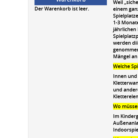
Weil „sich
Der Warenkorb ist leer.
einem gan
Spielplatz
1-3 Monate
jährlichen
Spielplatz
werden di
genommen u
Mängel an
Welche Spi
Innen und 
Kletterwan
und andere
Kletterele
Wo müssen 
Im Kinderg
Außenanlag
Indoorspie