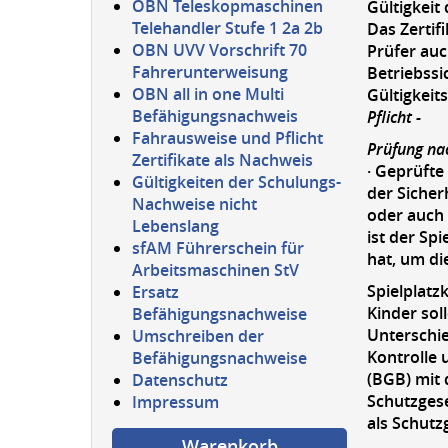
OBN Teleskopmaschinen
Gültigkeit 
Telehandler Stufe 1 2a 2b
Das Zertif
OBN UVV Vorschrift 70
Prüfer auc
Fahrerunterweisung
Betriebss
OBN all in one Multi
Gültigkeit
Befähigungsnachweis
Pflicht -
Fahrausweise und Pflicht
Prüfung nac
Zertifikate als Nachweis
· Geprüfte
Gültigkeiten der Schulungs-
der Sicher
Nachweise nicht
oder auch 
Lebenslang
ist der Sp
sfAM Führerschein für
hat, um di
Arbeitsmaschinen StV
Spielplatzk
Ersatz
Kinder sol
Befähigungsnachweise
Unterschie
Umschreiben der
Kontrolle 
Befähigungsnachweise
(BGB) mit 
Datenschutz
Schutzgese
Impressum
als Schutz
Warenkorb