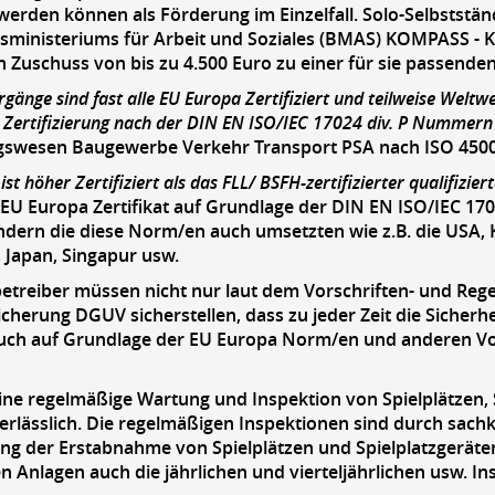
werden können als Förderung im Einzelfall. Solo-Selbstst
ministeriums für Arbeit und Soziales (BMAS) KOMPASS - Ko
en Zuschuss von bis zu 4.500 Euro zu einer für sie passen
gänge sind fast alle EU Europa Zertifiziert und teilweise Weltwei
r Zertifizierung nach der DIN EN ISO/IEC 17024 div. P Nummer
ngswesen Baugewerbe Verkehr Transport PSA nach ISO 4500
ist höher Zertifiziert als das FLL/ BSFH-zertifizierter qualifizie
EU Europa Zertifikat auf Grundlage der DIN EN ISO/IEC 1702
ändern die diese Norm/en auch umsetzten wie z.B. die USA,
, Japan, Singapur usw.
betreiber
müssen nicht nur laut dem Vorschriften- und Reg
icherung DGUV sicherstellen, dass zu jeder Zeit die Sicherhei
uch auf Grundlage der EU Europa Norm/en und anderen V
eine regelmäßige Wartung und Inspektion von Spielplätzen,
rlässlich. Die regelmäßigen Inspektionen sind durch sac
g der Erstabnahme von Spielplätzen und Spielplatzgeräten
en Anlagen auch die jährlichen und vierteljährlichen usw. 