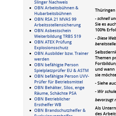
Slinger Nachweis
OBN Arbeitsbühnen &
Thüringen 
Hubarbeitsbühnen
- schnell u
OBN RSA 21 MVAS 99
Sie es auc
Arbeitsstellensicherung
100% Erfol
OBN Asbestschein
Weiterbildung TRBS 519
- Diese We
OBN ATEX Prüfung
bereitstell
Explosionsschutz
Selbstlern
OBN Ausbilder bzw. Trainer
Themen pra
werden
Fortbildun
OBN befähigte Person
und wann s
Spielplatzprüfer EU & ASTM
sie möchte
OBN befähigte Person UVV-
Prüfer für Betriebsmittel
- Siehe au
OBN Behälter, Silos, enge
-
Wir schul
Räume, Schächte PSA
OBN Betrieblicher
bevorzugt m
Ersthelfer WB
Als Untern
OBN Brandschutzhelfer &
des Arbeit