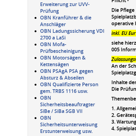
Pflicht -
Erweiterung zur UVV-
Die Pflege
Prüfung
Spielplatz
OBN Kranführer & die
operative 
Anschläger
OBN Ladungssicherung VDI
inkl. EU Eu
2700 a LaSi
siehe hier
OBN Mofa-
005 Inform
Prüfbescheinigung
OBN Motorsägen &
Zulassungs
Kettensägen
An der Sch
OBN PSAgA PSA gegen
Spielplatz
Absturz & Abseilen
Inhalte de
OBN Qualifizierte Person
Die Prüfun
gem. TRBS 1116 usw.
OBN
Themenber
Sicherheitsbeauftragter
1. Allgeme
SiBe / SiBa SGB VII
2. Gerätes
OBN
3. Wartun
Sicherheitsunterweisung
4. Spielpl
Erstunterweisung usw.