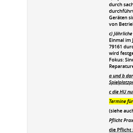
durch sach
durchführt
Geräten si
von Betrieb
c) Jährlich
Einmal im 
79161 dur
wird festg
Fokus: Sin
Reparature
a und b da
Spielplatzp
c die HU nu
Termine für
(siehe auc
Pflicht Pra
die Pflich