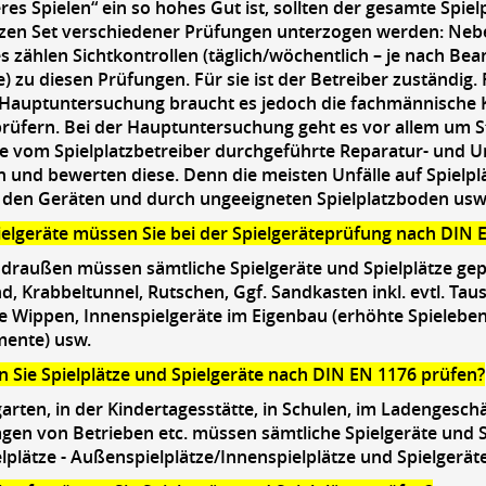
eres Spielen“ ein so hohes Gut ist, sollten der gesamte Spiel
zen Set verschiedener Prüfungen unterzogen werden: Neb
es zählen Sichtkontrollen (täglich/wöchentlich – je nach Be
) zu diesen Prüfungen. Für sie ist der Betreiber zuständig.
 Hauptuntersuchung braucht es jedoch die fachmännische K
prüfern. Bei der Hauptuntersuchung geht es vor allem um Sta
ie vom Spielplatzbetreiber durchgeführte Reparatur- un
nd bewerten diese. Denn die meisten Unfälle auf Spielpl
 den Geräten und durch ungeeigneten Spielplatzboden usw
elgeräte müssen Sie bei der Spielgeräteprüfung nach DIN 
draußen müssen sämtliche Spielgeräte und Spielplätze gep
d, Krabbeltunnel, Rutschen, Ggf. Sandkasten inkl. evtl. T
 Wippen, Innenspielgeräte im Eigenbau (erhöhte Spielebene
mente) usw.
Sie Spielplätze und Spielgeräte nach DIN EN 1176 prüfen?
arten, in der Kindertagesstätte, in Schulen, im Ladengeschäf
en von Betrieben etc. müssen sämtliche Spielgeräte und S
lplätze - Außenspielplätze/Innenspielplätze und Spielgeräte 