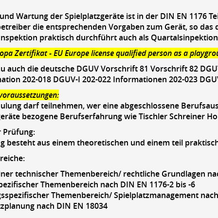
 und Wartung der Spielplatzgeräte ist in der DIN EN 1176 Tei
betreiber die entsprechenden Vorgaben zum Gerät, so das d
Inspektion praktisch durchführt auch als Quartalsinpektio
ropa Zertifikat - EU Europe license qualified person as a playgro
zu auch die deutsche DGUV Vorschrift 81 Vorschrift 82 DGU
ation 202-018 DGUV-I 202-022 Informationen 202-023 DGUV
voraussetzungen:
ulung darf teilnehmen, wer eine abgeschlossene Berufsaus
geräte bezogene Berufserfahrung wie Tischler Schreiner H
r Prüfung:
g besteht aus einem theoretischen und einem teil praktisch
eiche:
iner technischer Themenbereich/ rechtliche Grundlagen n
pezifischer Themenbereich nach DIN EN 1176-2 bis -6
gsspezifischer Themenbereich/ Spielplatzmanagement nach
atzplanung nach DIN EN 18034