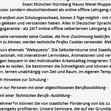
Soest München Nürnberg Neuss Wesel Wuppert
usw. sondern deutschlandweit als online offline Lehrgang 
nd einfach zum Schulungsnachweis, binnen 3 Tage möglich -
mit 
h gelesen und verstanden haben. Alles in Deutscher Sprac
gsgarantie - als 24/7 online offline selberlernen Lehrgang d
bseite verwendet keine Cookies, die Ihrer Zustimmung bedürfen
en zu können, werden technische Firefox Cookies verwendet. Me
kurs ehemals "Webquests". Die Selbstlernkurse sind Staatli
xisnah, mit interaktiven Lernvideos, Animationen und vert
gen bequem in den individuellen Arbeitsalltag integrieren: 
ie es wollen. Sie bestimmen die Schnelligkeit und können e
n. lernen unabhängig von Zeit und Raum, im eigenen Temp
ch Hinweise zur Schulung -
en nur Personen mit einer abgeschlossenen Berufsausbildung -
it einer Technischen Berufs- Ausbildung -
ehmer*in können Sie von staatlicher Förderung von bis zu
sentgelts profitieren. Unsere Seminare, die auf der Grund