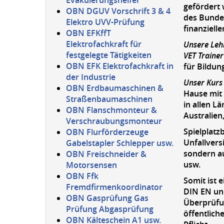
Evakuierungshelfer
gefördert 
OBN DGUV Vorschrift 3 & 4
des Bundes
Elektro UVV-Prüfung
finanziell
OBN EFKffT
Elektrofachkraft für
Unsere Lehr
festgelegte Tätigkeiten
VET Traine
OBN EFK Elektrofachkraft in
für Bildu
der Industrie
Unser Kurs 
OBN Erdbaumaschinen &
Hause mit 
Straßenbaumaschinen
in allen L
OBN Flanschmonteur &
Australien
Verschraubungsmonteur
Spielplatz
OBN Flurförderzeuge
Unfallvers
Gabelstapler Schlepper usw.
sondern a
OBN Freischneider &
usw.
Motorsensen
OBN Ffk
Somit ist 
Fremdfirmenkoordinator
DIN EN une
OBN Gasprüfung Gas
Überprüfun
Prüfung Abgasprüfung
öffentlich
OBN Kälteschein A1 usw.