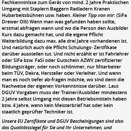
Fachkenntnisse zum Gerät von mind. 2 Jahre Praktischen
Umgang mit Staplern Baggern Radladern Kranen
Hubarbeitsbühnen usw. haben.
Kleiner Tipp von mir
: (SiFa
Drewer Olli) Wenn man was gefunden haben sollte,
erstmal abfragen wann und wo die Person den Ausbilder
Kurs dazu gemacht hat, und die eigene Pflicht
Weiterbildung dazu max. alle drei Jahre vorhandenen ist.
Und natürlich auch die Pflicht Schulungs- Zertifikate
darüber ausstellen tut. Und nicht erzählt er ist Fahrlehrer
oder SiFa bzw. FaSi oder Gutschein AZWV zertifizierter
Bildungsträger, oder noch schlimmer, nur Mitarbeiter
beim TÜV, Dekra, Hersteller oder Verleiher. Und wenn
man es noch tiefer ab-fragen möchte, wo sind denn die
Nachweise der eigenen Vorkenntnisse darüber. Laut
DGUV Vorgaben muss der Trainer/Ausbilder mindestens
2 Jahre selbst Umgang mit diesen Betriebsmitteln haben
bzw. 4 Jahre, wenn kein Meisterbrief hat oder kein
staatlich geprüfter Techniker ist.
Unsere EU Zertifikate und DGUV Bescheinigungen sind also
das Qualitätssiegel für Sie und Ihr Unternehmen, und