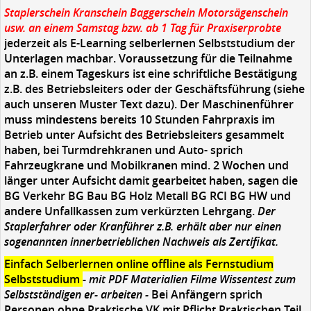
Staplerschein Kranschein Baggerschein Motorsägenschein
usw. an einem Samstag bzw. ab 1 Tag für Praxiserprobte
jederzeit als E-Learning selberlernen Selbststudium der
Unterlagen machbar. Voraussetzung für die Teilnahme
an z.B. einem Tageskurs ist eine schriftliche Bestätigung
z.B. des Betriebsleiters oder der Geschäftsführung (siehe
auch unseren Muster Text dazu). Der Maschinenführer
muss mindestens bereits 10 Stunden Fahrpraxis im
Betrieb unter Aufsicht des Betriebsleiters gesammelt
haben, bei Turmdrehkranen und Auto- sprich
Fahrzeugkrane und Mobilkranen mind. 2 Wochen und
länger unter Aufsicht damit gearbeitet haben, sagen die
BG Verkehr BG Bau BG Holz Metall BG RCI BG HW und
andere Unfallkassen zum verkürzten Lehrgang.
Der
Staplerfahrer oder Kranführer z.B. erhält aber nur einen
sogenannten innerbetrieblichen Nachweis als Zertifikat.
Einfach Selberlernen online offline als Fernstudium
Selbststudium
- mit PDF Materialien Filme Wissentest zum
Selbstständigen er- arbeiten -
Bei Anfängern sprich
Personen ohne Praktische VK mit Pflicht Praktischen Teil