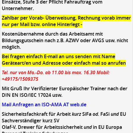
Einsätze, Stufe 3 der Pflicht Fahrauftrag vom
Unternehmer.
Zahlbar per Vorab- Überweisung, Rechnung vorab immer
nur per Mail bzw. online Hinterlegt -
Kostenübernahme durch das Arbeitsamt mit
Bildungsgutschein nach z.B. AZWV oder AVGS usw. nicht
möglich.
Bei fragen einfach E-mail an uns senden mit Name
Geräteart/en und Adresse oder einfach mal so anrufen
Tel. nur von Mo.-Do. ab 11.00 bis max. 16.30 Mobil:
+49175/1509375
Mit Gruß Ihr Verifizierter Europäischer Trainer nach der
DIN EN ISO/IEC 17024 usw.
Mail Anfragen an ISO-AMA AT web.de
Sicherheitsfachkraft für Arbeit
kurz
SiFa
od.
FaSi
und
EU
Sachverständiger
kurz
SV
Olaf-V. Drewer für Arbeitssicherheit
und
in EU Europa