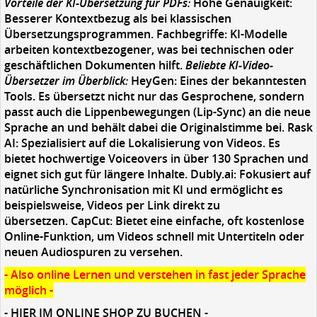
Vorteile der KI-Übersetzung für PDFs:
Hohe Genauigkeit:
Besserer Kontextbezug als bei klassischen
Übersetzungsprogrammen. Fachbegriffe: KI-Modelle
arbeiten kontextbezogener, was bei technischen oder
geschäftlichen Dokumenten hilft.
Beliebte KI-Video-
Übersetzer im Überblick:
HeyGen: Eines der bekanntesten
Tools. Es übersetzt nicht nur das Gesprochene, sondern
passt auch die Lippenbewegungen (Lip-Sync) an die neue
Sprache an und behält dabei die Originalstimme bei. Rask
AI: Spezialisiert auf die Lokalisierung von Videos. Es
bietet hochwertige Voiceovers in über 130 Sprachen und
eignet sich gut für längere Inhalte. Dubly.ai: Fokusiert auf
natürliche Synchronisation mit KI und ermöglicht es
beispielsweise, Videos per Link direkt zu
übersetzen. CapCut: Bietet eine einfache, oft kostenlose
Online-Funktion, um Videos schnell mit Untertiteln oder
neuen Audiospuren zu versehen.
- Also online Lernen und verstehen in fast jeder Sprache
möglich -
-
HIER IM ONLINE SHOP ZU BUCHEN -