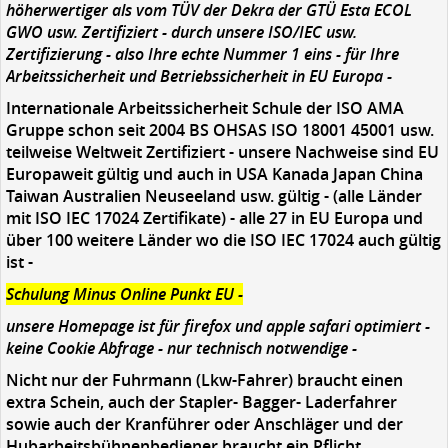
höherwertiger als vom TÜV der Dekra der GTÜ Esta ECOL
GWO usw. Zertifiziert - durch unsere ISO/IEC usw.
Zertifizierung - also Ihre echte Nummer 1 eins - für Ihre
Arbeitssicherheit und Betriebssicherheit in EU Europa -
Internationale Arbeitssicherheit Schule der ISO AMA
Gruppe schon seit 2004 BS OHSAS ISO 18001 45001 usw.
teilweise Weltweit Zertifiziert - unsere Nachweise sind EU
Europaweit gültig und auch in USA Kanada Japan China
Taiwan Australien Neuseeland usw. gültig - (alle Länder
mit ISO IEC 17024 Zertifikate) - alle 27 in EU Europa und
über 100 weitere Länder wo die ISO IEC 17024 auch gültig
ist -
Schulung Minus Online Punkt EU -
unsere Homepage ist für firefox und apple safari optimiert -
keine Cookie Abfrage - nur technisch notwendige -
Nicht nur der Fuhrmann (Lkw-Fahrer) braucht einen
extra Schein,
auch der Stapler- Bagger- Laderfahrer
sowie auch der Kranführer oder Anschläger und der
Hubarbeitsbühnenbediener braucht ein Pflicht