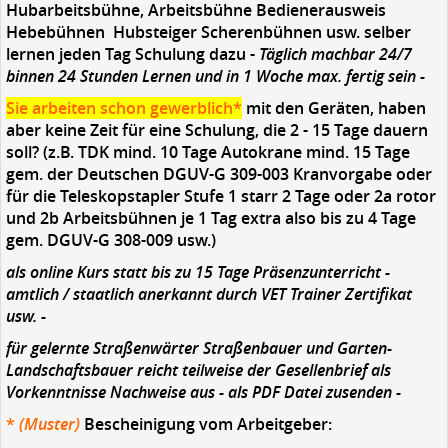
Hubarbeitsbühne, Arbeitsbühne Bedienerausweis
Hebebühnen Hubsteiger Scherenbühnen usw. selber
lernen jeden Tag Schulung dazu -
Täglich machbar 24/7
binnen 24 Stunden Lernen und in 1 Woche max. fertig sein -
Sie arbeiten schon gewerblich*
mit den Geräten, haben
aber keine Zeit für eine Schulung, die 2 - 15 Tage dauern
soll?
(z.B. TDK mind. 10 Tage Autokrane mind. 15 Tage
gem. der Deutschen DGUV-G 309-003 Kranvorgabe oder
für die Teleskopstapler Stufe 1 starr 2 Tage oder 2a rotor
und 2b Arbeitsbühnen je 1 Tag extra also bis zu 4 Tage
gem. DGUV-G 308-009 usw.)
als online Kurs statt bis zu 15 Tage Präsenzunterricht -
amtlich / staatlich anerkannt durch VET Trainer Zertifikat
usw. -
für gelernte Straßenwärter Straßenbauer und Garten-
Landschaftsbauer reicht teilweise der Gesellenbrief als
Vorkenntnisse Nachweise aus - als PDF Datei zusenden -
*
(Muster)
Bescheinigung vom Arbeitgeber: