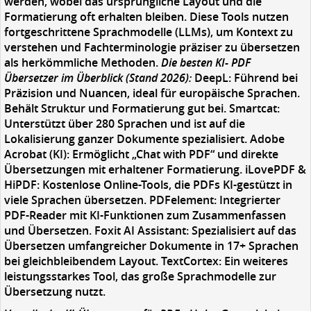
werden, wobei das ursprüngliche Layout und die
Formatierung oft erhalten bleiben. Diese Tools nutzen
fortgeschrittene Sprachmodelle (LLMs), um Kontext zu
verstehen und Fachterminologie präziser zu übersetzen
als herkömmliche Methoden.
Die besten KI- PDF
Übersetzer im Überblick (Stand 2026):
DeepL: Führend bei
Präzision und Nuancen, ideal für europäische Sprachen.
Behält Struktur und Formatierung gut bei. Smartcat:
Unterstützt über 280 Sprachen und ist auf die
Lokalisierung ganzer Dokumente spezialisiert. Adobe
Acrobat (KI): Ermöglicht „Chat with PDF“ und direkte
Übersetzungen mit erhaltener Formatierung. iLovePDF &
HiPDF: Kostenlose Online-Tools, die PDFs KI-gestützt in
viele Sprachen übersetzen. PDFelement: Integrierter
PDF-Reader mit KI-Funktionen zum Zusammenfassen
und Übersetzen. Foxit AI Assistant: Spezialisiert auf das
Übersetzen umfangreicher Dokumente in 17+ Sprachen
bei gleichbleibendem Layout. TextCortex: Ein weiteres
leistungsstarkes Tool, das große Sprachmodelle zur
Übersetzung nutzt.