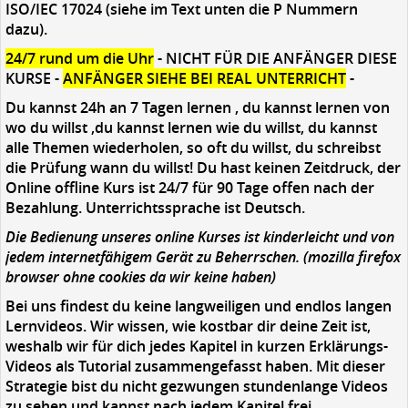
ISO/IEC 17024 (siehe im Text unten die P Nummern
dazu).
24/7 rund um die Uhr
- NICHT FÜR DIE ANFÄNGER DIESE
KURSE -
ANFÄNGER SIEHE BEI REAL UNTERRICHT
-
Du kannst 24h an 7 Tagen lernen , du kannst lernen von
wo du willst ,du kannst lernen wie du willst, du kannst
alle Themen wiederholen, so oft du willst, du schreibst
die Prüfung wann du willst! Du hast keinen Zeitdruck, der
Online offline Kurs ist 24/7 für 90 Tage offen nach der
Bezahlung. Unterrichtssprache ist Deutsch.
Die Bedienung unseres online Kurses ist kinderleicht und von
jedem internetfähigem Gerät zu Beherrschen.
(
mozilla firefox
browser ohne cookies da wir keine haben)
Bei uns findest du keine langweiligen und endlos langen
Lernvideos. Wir wissen, wie kostbar dir deine Zeit ist,
weshalb wir für dich jedes Kapitel in kurzen Erklärungs-
Videos als Tutorial zusammengefasst haben. Mit dieser
Strategie bist du nicht gezwungen stundenlange Videos
zu sehen und kannst nach jedem Kapitel frei