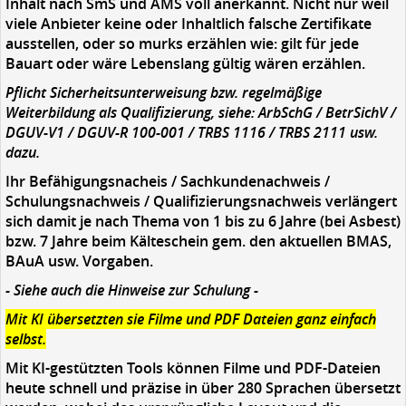
Inhalt nach SmS und AMS voll anerkannt. Nicht nur weil
viele Anbieter keine oder Inhaltlich falsche Zertifikate
ausstellen, oder so murks erzählen wie: gilt für jede
Bauart oder wäre Lebenslang gültig wären erzählen.
Pflicht Sicherheitsunterweisung bzw. regelmäßige
Weiterbildung als Qualifizierung, siehe: ArbSchG / BetrSichV /
DGUV-V1 / DGUV-R 100-001 / TRBS 1116 / TRBS 2111 usw.
dazu.
Ihr Befähigungsnacheis / Sachkundenachweis /
Schulungsnachweis / Qualifizierungsnachweis verlängert
sich damit je nach Thema von 1 bis zu 6 Jahre (bei Asbest)
bzw. 7 Jahre beim Kälteschein gem. den aktuellen BMAS,
BAuA usw. Vorgaben.
- Siehe auch die Hinweise zur Schulung -
Mit KI übersetzten sie Filme und PDF Dateien ganz einfach
selbst.
Mit KI-gestützten Tools können Filme und PDF-Dateien
heute schnell und präzise in über 280 Sprachen übersetzt