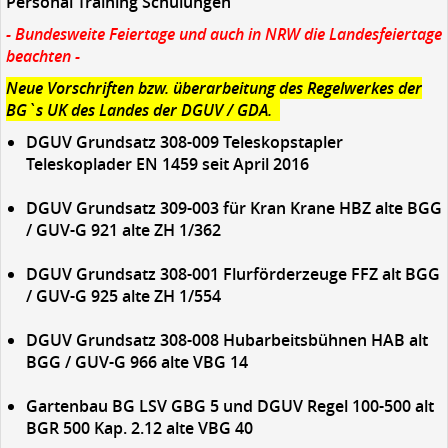
Personal Training Schulungen
- Bundesweite Feiertage und auch in NRW die Landesfeiertage
beachten -
Neue Vorschriften bzw. überarbeitung des Regelwerkes der
BG`s UK des Landes der DGUV / GDA.
DGUV Grundsatz 308-009
Teleskopstapler
Teleskoplader EN 1459 seit April 2016
DGUV Grundsatz 309-003
für Kran Krane HBZ alte BGG
/ GUV-G 921 alte ZH 1/362
DGUV Grundsatz 308-001
Flurförderzeuge FFZ alt BGG
/ GUV-G 925 alte ZH 1/554
DGUV Grundsatz 308-008
Hubarbeitsbühnen HAB alt
BGG / GUV-G 966 alte VBG 14
Gartenbau BG LSV GBG 5
und
DGUV Regel 100-500
alt
BGR 500 Kap. 2.12 alte VBG 40