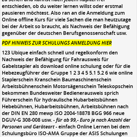
entschieden, ob du weiter lernen willst oder erstmal
pausieren möchtest. Also ran an die Anmeldung zum
Online offline Kurs für viele Sachen die man heutzutage
bei der Arbeit so braucht, als Nachweis der Befähigung
gegenüber der deutschen Berufsgenossenschaft usw.
PDF HINWEIS ZUR SCHULUNGS ANMELDUNG HIER
123 Ubique einfach schnell und regelkonform den
Nachweis der Befähigung für Fahrausweis für
Gabelstapler als download online schulung oder für die
Hebezeugführer der Gruppe 1 2 3 4 5 5.1 5.2 6 wie online
Staplerschein Kranschein Baumaschinenschein
Arbeitsbühnenschein Motorsägenschein Teleskopschein
bekommen Bundesweiter Bedienerausweis sprich
Führerschein für hydraulische Hubarbeitsbühnen
Hebebühnen, Hubarbeitsbühnen, Arbeitsbühnen nach
der DIN EN 280 mewp ISO 2004-18878 BGG 966 neue
DGUV-G 308-008 usw.
- für ab 99,- Euro je nach Anzahl der
Personen und Geräteart -
einfach Online Lernen bei dem
Schulungsbüro ISO-AMA Gruppe der ASIS Schulungen