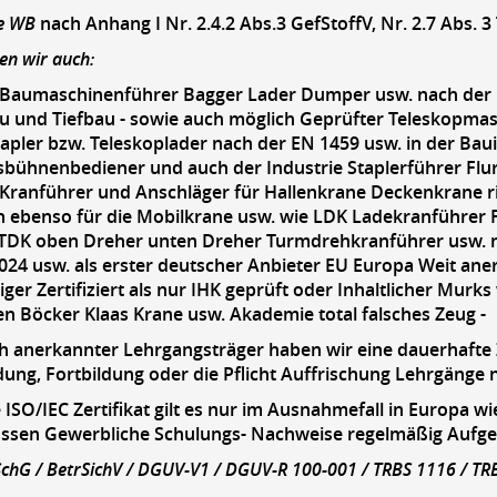
ie WB
nach Anhang I Nr. 2.4.2 Abs.3 GefStoffV, Nr. 2.7 Abs. 3
en wir auch:
 Baumaschinenführer Bagger Lader Dumper usw. nach der 
u und Tiefbau - sowie auch möglich Geprüfter Teleskopmas
apler bzw. Teleskoplader nach der EN 1459 usw. in der Ba
bühnenbediener und auch der Industrie Staplerführer Flu
Kranführer und Anschläger für Hallenkrane Deckenkrane ri
 ebenso für die Mobilkrane usw. wie LDK Ladekranführer 
TDK oben Dreher unten Dreher Turmdrehkranführer usw. 
024 usw. als erster deutscher Anbieter EU Europa Weit a
ger Zertifiziert als nur IHK geprüft oder Inhaltlicher Mur
 Böcker Klaas Krane usw. Akademie total falsches Zeug -
ich anerkannter Lehrgangsträger haben wir eine dauerhafte 
dung, Fortbildung oder die Pflicht Auffrischung Lehrgänge
 ISO/IEC Zertifikat gilt es nur im Ausnahmefall in Europa w
sen Gewerbliche Schulungs- Nachweise regelmäßig Aufgef
bSchG / BetrSichV / DGUV-V1 / DGUV-R 100-001 / TRBS 1116 / TR