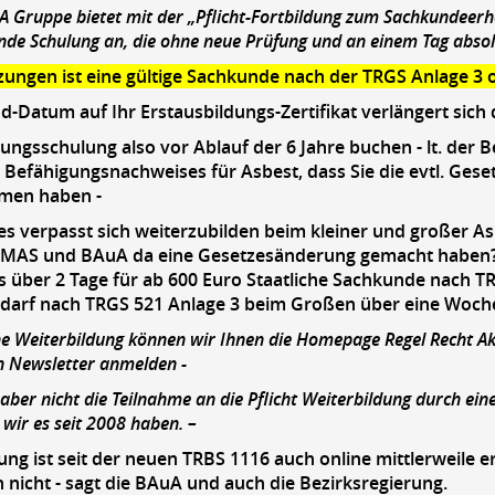
A Gruppe bietet mit der „Pflicht-Fortbildung zum Sachkundeerh
nde Schulung an, die ohne neue Prüfung und an einem Tag absol
ungen ist eine gültige Sachkunde nach der TRGS Anlage 3 o
-Datum auf Ihr Erstausbildungs-Zertifikat verlängert sich
rungsschulung also vor Ablauf der 6 Jahre buchen - lt. der 
 Befähigungsnachweises für Asbest, dass Sie die evtl. Ges
men haben -
es verpasst sich weiterzubilden beim kleiner und großer 
MAS und BAuA da eine Gesetzesänderung gemacht haben? Da
 über 2 Tage für ab 600 Euro Staatliche Sachkunde nach TR
edarf nach TRGS 521 Anlage 3 beim Großen über eine Woch
ne Weiterbildung können wir Ihnen die Homepage Regel Recht Aktu
n Newsletter anmelden -
 aber nicht die Teilnahme an die Pflicht Weiterbildung durch ein
e wir es seit 2008 haben. –
ung ist seit der neuen TRBS 1116 auch online mittlerweile e
h nicht - sagt die BAuA und auch die Bezirksregierung.