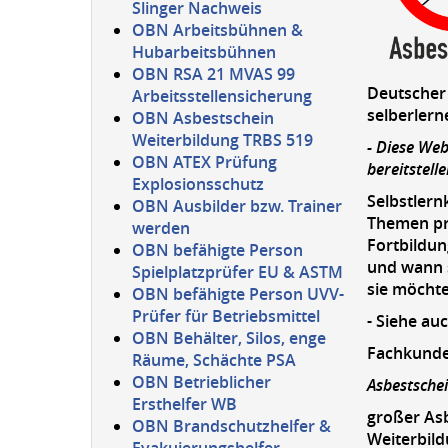
Slinger Nachweis
OBN Arbeitsbühnen &
Hubarbeitsbühnen
OBN RSA 21 MVAS 99
Deutscher 
Arbeitsstellensicherung
selberlern
OBN Asbestschein
Weiterbildung TRBS 519
- Diese We
OBN ATEX Prüfung
bereitstell
Explosionsschutz
Selbstlern
OBN Ausbilder bzw. Trainer
Themen pra
werden
Fortbildun
OBN befähigte Person
und wann s
Spielplatzprüfer EU & ASTM
sie möchte
OBN befähigte Person UVV-
Prüfer für Betriebsmittel
- Siehe au
OBN Behälter, Silos, enge
Fachkunde
Räume, Schächte PSA
OBN Betrieblicher
Asbestsche
Ersthelfer WB
großer As
OBN Brandschutzhelfer &
Weiterbild