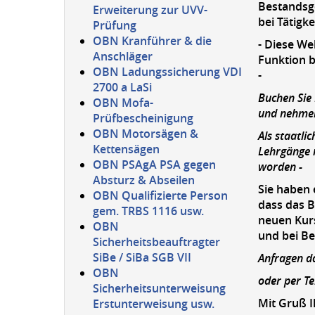
Bestandsg
Erweiterung zur UVV-
bei Tätigk
Prüfung
OBN Kranführer & die
- Diese We
Anschläger
Funktion b
OBN Ladungssicherung VDI
-
2700 a LaSi
Buchen Sie
OBN Mofa-
und nehmen
Prüfbescheinigung
OBN Motorsägen &
Als staatli
Kettensägen
Lehrgänge n
OBN PSAgA PSA gegen
worden -
Absturz & Abseilen
Sie haben 
OBN Qualifizierte Person
dass das B
gem. TRBS 1116 usw.
neuen Kurs
OBN
und bei B
Sicherheitsbeauftragter
SiBe / SiBa SGB VII
Anfragen d
OBN
oder per T
Sicherheitsunterweisung
Mit Gruß I
Erstunterweisung usw.