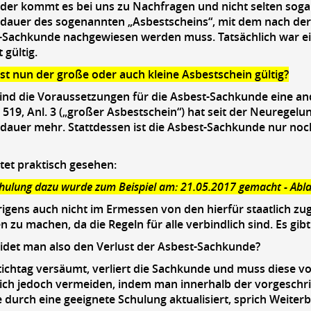
er kommt es bei uns zu Nachfragen und nicht selten sogar
sdauer des sogenannten „Asbestscheins“, mit dem nach der
t-Sachkunde nachgewiesen werden muss. Tatsächlich war e
 gültig.
ist nun der große oder auch kleine Asbestschein gültig?
sind die Voraussetzungen für die Asbest-Sachkunde eine a
519, Anl. 3 („großer Asbestschein“) hat seit der Neuregel
sdauer mehr. Stattdessen ist die Asbest-Sachkunde nur noch 
et praktisch gesehen:
chulung dazu wurde zum Beispiel am: 21.05.2017 gemacht - Ablau
brigens auch nicht im Ermessen von den hierfür staatlich z
zu machen, da die Regeln für alle verbindlich sind. Es gibt
idet man also den Verlust der Asbest-Sachkunde?
ichtag versäumt, verliert die Sachkunde und muss diese vo
sich jedoch vermeiden, indem man innerhalb der vorgeschri
durch eine geeignete Schulung aktualisiert, sprich Weiterbi