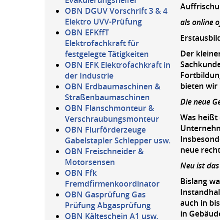
Evakuierungshelfer
Auffrischu
OBN DGUV Vorschrift 3 & 4
Elektro UVV-Prüfung
als online 
OBN EFKffT
Erstausbil
Elektrofachkraft für
Der kleine
festgelegte Tätigkeiten
Sachkundep
OBN EFK Elektrofachkraft in
Fortbildun
der Industrie
bieten wir
OBN Erdbaumaschinen &
Straßenbaumaschinen
Die neue Ge
OBN Flanschmonteur &
Was heißt 
Verschraubungsmonteur
Unternehme
OBN Flurförderzeuge
Insbesond
Gabelstapler Schlepper usw.
neue rech
OBN Freischneider &
Motorsensen
Neu ist das
OBN Ffk
Bislang wa
Fremdfirmenkoordinator
Instandhal
OBN Gasprüfung Gas
auch in bi
Prüfung Abgasprüfung
in Gebäude
OBN Kälteschein A1 usw.