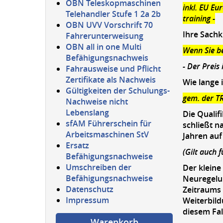
OBN Teleskopmaschinen
inkl. EU Eu
Telehandler Stufe 1 2a 2b
training -
OBN UVV Vorschrift 70
Ihre Sachk
Fahrerunterweisung
OBN all in one Multi
Wenn Sie be
Befähigungsnachweis
- Der Preis
Fahrausweise und Pflicht
Zertifikate als Nachweis
Wie lange 
Gültigkeiten der Schulungs-
gem. der TR
Nachweise nicht
Lebenslang
Die Qualif
sfAM Führerschein für
schließt n
Arbeitsmaschinen StV
Jahren auf
Ersatz
(Gilt auch 
Befähigungsnachweise
Umschreiben der
Der kleine
Befähigungsnachweise
Neuregelun
Datenschutz
Zeitraums 
Impressum
Weiterbild
diesem Fal
Warenkorb