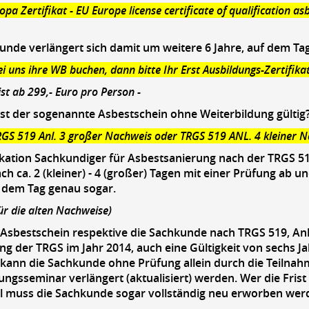
ropa Zertifikat - EU Europe license certificate of qualification 
unde verlängert sich damit um weitere 6 Jahre, auf dem Ta
i uns ihre WB buchen, dann bitte Ihr Erst Ausbildungs-Zertifika
 ist ab 299,- Euro pro Person -
ist der sogenannte Asbestschein ohne Weiterbildung gültig
GS 519 Anl. 3 großer Nachweis oder TRGS 519 ANL. 4 kleiner N
ikation Sachkundiger für Asbestsanierung nach der TRGS 51
ach ca. 2 (kleiner) - 4 (großer) Tagen mit einer Prüfung ab u
 dem Tag genau sogar.
für die alten Nachweise)
 Asbestschein respektive die Sachkunde nach TRGS 519, Anl. 
g der TRGS im Jahr 2014, auch eine Gültigkeit von sechs 
kann die Sachkunde ohne Prüfung allein durch die Teilnah
ungsseminar verlängert (aktualisiert) werden. Wer die Frist 
l muss die Sachkunde sogar vollständig neu erworben wer