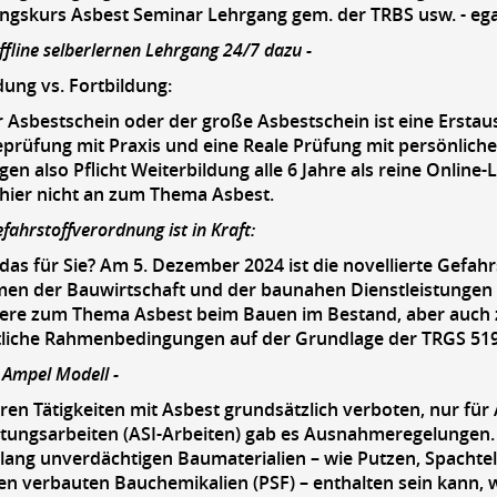
ngskurs Asbest Seminar Lehrgang gem. der TRBS usw. - eg
offline selberlernen Lehrgang 24/7 dazu -
dung vs. Fortbildung:
r Asbestschein oder der große Asbestschein ist eine Erstaus
rüfung mit Praxis und eine Reale Prüfung mit persönliche
gen also Pflicht Weiterbildung alle 6 Jahre als reine Onli
 hier nicht an zum Thema Asbest.
fahrstoffverordnung ist in Kraft:
das für Sie? Am 5. Dezember 2024 ist die novellierte Gefahr
n der Bauwirtschaft und der baunahen Dienstleistungen z
ere zum Thema Asbest beim Bauen im Bestand, aber auch z
tliche Rahmenbedingungen auf der Grundlage der TRGS 519
 Ampel Modell -
ren Tätigkeiten mit Asbest grundsätzlich verboten, nur für
tungsarbeiten (ASI-Arbeiten) gab es Ausnahmeregelungen. S
slang unverdächtigen Baumaterialien – wie Putzen, Spacht
n verbauten Bauchemikalien (PSF) – enthalten sein kann, w