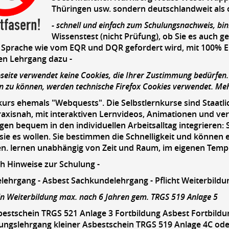
Thüringen usw. sondern deutschlandweit als o
- schnell und einfach zum Schulungsnachweis, bi
Wissenstest (nicht Prüfung), ob Sie es auch g
Sprache wie vom EQR und DQR gefordert wird, mit 100% Erfo
en Lehrgang dazu -
bseite verwendet keine Cookies, die Ihrer Zustimmung bedürfen
en zu können, werden technische Firefox Cookies verwendet. Me
kurs ehemals "Webquests". Die Selbstlernkurse sind Staatli
xisnah, mit interaktiven Lernvideos, Animationen und vert
gen bequem in den individuellen Arbeitsalltag integrieren: 
ie es wollen. Sie bestimmen die Schnelligkeit und können e
n. lernen unabhängig von Zeit und Raum, im eigenen Temp
ch Hinweise zur Schulung -
lehrgang -
Asbest Sachkundelehrgang - Pflicht Weiterbildu
in Weiterbildung max. nach 6 Jahren gem. TRGS 519 Anlage 5
bestschein TRGS 521 Anlage 3 Fortbildung Asbest Fortbild
ungslehrgang kleiner Asbestschein TRGS 519 Anlage 4C od