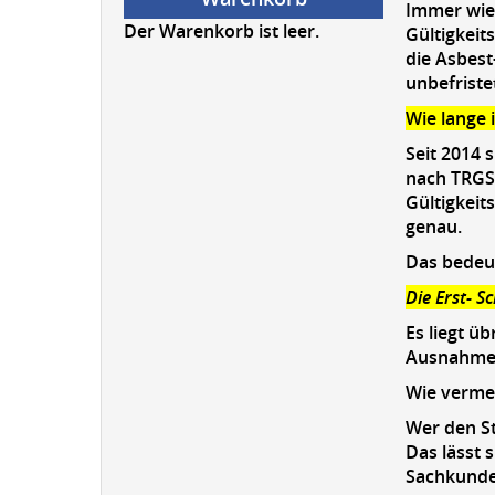
Immer wied
Der Warenkorb ist leer.
Gültigkeit
die Asbes
unbefristet
Wie lange 
Seit 2014 
nach TRGS 
Gültigkeit
genau.
Das bedeut
Die Erst- S
Es liegt ü
Ausnahmen 
Wie verme
Wer den St
Das lässt 
Sachkunde 