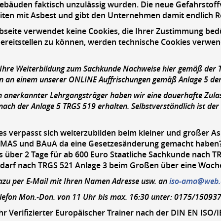
ebäuden faktisch unzulässig wurden. Die neue Gefahrstoff
eiten mit Asbest und gibt den Unternehmen damit endlich R
bseite verwendet keine Cookies, die Ihrer Zustimmung bed
ereitstellen zu können, werden technische Cookies verwe
 Ihre Weiterbildung zum Sachkunde Nachweise hier gemäß der 
 an einem unserer ONLINE Auffrischungen gemäß Anlage 5 der 
ch anerkannter Lehrgangsträger haben wir eine dauerhafte Zulas
ach der Anlage 5 TRGS 519 erhalten. Selbstverständlich ist de
es verpasst sich weiterzubilden beim kleiner und großer 
MAS und BAuA da eine Gesetzesänderung gemacht haben? Da
 über 2 Tage für ab 600 Euro Staatliche Sachkunde nach TR
edarf nach TRGS 521 Anlage 3 beim Großen über eine Woch
azu per E-Mail mit Ihren Namen Adresse usw. an
iso-ama@web.
elefon Mon.-Don. von 11 Uhr bis max. 16:30 unter: 0175/15093
hr Verifizierter Europäischer Trainer nach der DIN EN ISO/