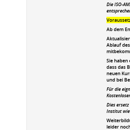
Die ISO-AM
entspreche
Voraussetz
Ab dem End
Aktualisie
Ablauf des
mitbekom
Sie haben 
dass das B
neuen Kurs
und bei B
Für die eig
Kostenlose
Dies ersetz
Institut wi
Weiterbild
leider noc