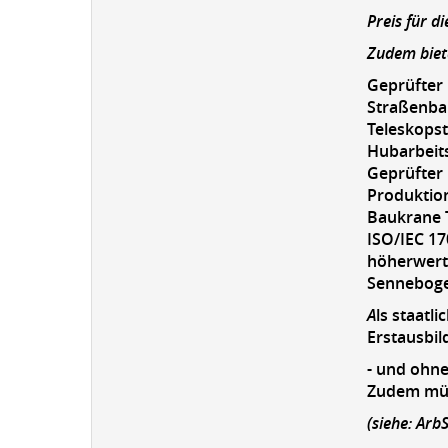
Preis für d
Zudem biet
Geprüfter
Straßenba
Teleskopst
Hubarbeits
Geprüfter 
Produktion
Baukrane 
ISO/IEC 17
höherwerti
Sennebogen
A
ls staatl
Erstausbil
- und ohne
Zudem müs
(siehe: Ar