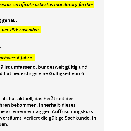
asbestos certificate asbestos mandatory further
g genau.
t per PDF zusenden -
?
achweis 6 Jahre -
9 ist umfassend, bundesweit gültig und
nd hat neuerdings eine Gültigkeit von 6
4c hat aktuell, das heißt seit der
Jahren bekommen. Innerhalb dieses
me an einem eintägigen Auffrischungskurs
versäumt, verliert die gültige Sachkunde. In
den.