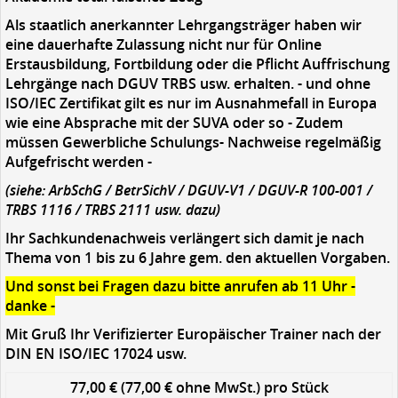
Als staatlich anerkannter Lehrgangsträger haben wir
eine dauerhafte Zulassung nicht nur für Online
Erstausbildung, Fortbildung oder die Pflicht Auffrischung
Lehrgänge nach DGUV TRBS usw. erhalten. - und ohne
ISO/IEC Zertifikat gilt es nur im Ausnahmefall in Europa
wie eine Absprache mit der SUVA oder so - Zudem
müssen Gewerbliche Schulungs- Nachweise regelmäßig
Aufgefrischt werden -
(siehe: ArbSchG / BetrSichV / DGUV-V1 / DGUV-R 100-001 /
TRBS 1116 / TRBS 2111 usw. dazu)
Ihr Sachkundenachweis verlängert sich damit je nach
Thema von 1 bis zu 6 Jahre gem. den aktuellen Vorgaben.
Und sonst bei Fragen dazu bitte anrufen ab 11 Uhr -
danke -
Mit Gruß Ihr Verifizierter Europäischer Trainer nach der
DIN EN ISO/IEC 17024 usw.
77,00 € (77,00 € ohne MwSt.)
pro Stück