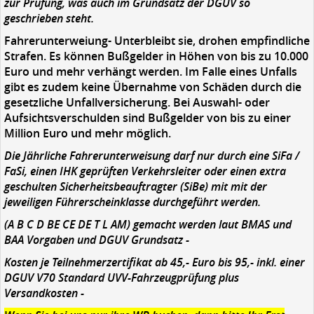
zur Prüfung, was auch im Grundsatz der DGUV so
geschrieben steht.
Fahrerunterweiung- Unterbleibt sie, drohen empfindliche
Strafen. Es können Bußgelder in Höhen von bis zu 10.000
Euro und mehr verhängt werden. Im Falle eines Unfalls
gibt es zudem keine Übernahme von Schäden durch die
gesetzliche Unfallversicherung. Bei Auswahl- oder
Aufsichtsverschulden sind Bußgelder von bis zu einer
Million Euro und mehr möglich.
Die Jährliche Fahrerunterweisung darf nur durch eine SiFa /
FaSi, einen IHK geprüften Verkehrsleiter oder einen extra
geschulten Sicherheitsbeauftragter (SiBe) mit mit der
jeweiligen Führerscheinklasse durchgeführt werden.
(A B C D BE CE DE T L AM) gemacht werden laut BMAS und
BAA Vorgaben und DGUV Grundsatz -
Kosten je Teilnehmerzertifikat ab 45,- Euro bis 95,- inkl. einer
DGUV V70 Standard UVV-Fahrzeugprüfung plus
Versandkosten -