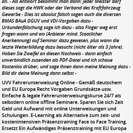
an. - Als Antwort bekommt man dann: jeder Meister darf
dieses sagt die HWK oder der Verband des Kraftfahrzeug
Gewerbe - Dies ist absolut falsch sagen auch die diversen
BMAS BAuA DGUV und VDI-Vorgaben dazu -
Urkundenfälschung sage ich dazu - also Finger weg erst
fragen wann und wo (Anbieter mind. Staatlicher
Anerkennung) auf Seminar dazu gewesen, plus wann die
letzte Weiterbildung dazu besucht (nicht älter als 3 Jahre).
Haben Sie Zweifel an diesen Nachweis - dann einfach
unverbindlich zusenden als PDF-Datei und ich schaue
Kostenlos drüber, und sage ihnen dann meine Meinung dazu -
Bild dir deine Meinung dann selbst -
UVV Fahrerunterweisung Online -
Gemäß deutschem
und EU Europa Recht Vorgaben Grundsätze usw.
Einfache & legale Fahrerunterweisungskurse 24/7 als
selbstlern online offline Seminare. Sparen Sie sich Zeit
Geld und Aufwand mit online Unterweisungen und
Schulungen. E-Learning als Alternative zum zeit- und
kostenintensiven Präsenztraining Face to Face Training.
Ersetzt Ein Aufwändiges Präsenztraining mit EU Europa