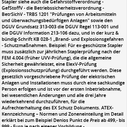
Stapler siehe auch die Gefahrstoffverordnung -
GefStoffV - die Betriebssicherheitsverordnung -
BetrSichV - TRBS 1201 "Prüfungen von Arbeitsmitteln
und überwachungsbedürftigen Anlagen" sowie den
DGUV Grundsatz 313-003 die DGUV Regel 113-001 und
die DGUV Information 213-106 dazu, und in der kurz &
bündig-Schrift KB 028-1 „Brand- und Explosionsgefahren
- Schutzmaßnahmen. Beispiel: Für ex-geschützte Stapler
muss zusätzlich zur jährlichen Staplerprüfung nach der
FEM 4.004 (früher UVV-Prüfung), die die allgemeine
Sicherheit gewährleistet, eine ElexV-Prüfung
(Explosionsschutzprüfung) durchgeführt werden. Diese
gesetzlich vorgeschriebene Prüfung der elektrischen
Anlagen und Installationen muss durch eine sachkundige
Person erfolgen und ist vor der ersten Inbetriebnahme,
bei wesentlichen Änderungen und alle drei Jahre
wiederkehrend durchzuführen, für die
Aufrechterhaltung des EX Schutz Dokuments. ATEX-
Kennzeichnung – Normen und Zoneneinteilung im Detail
erklärt bei zum Beispiel Denios Punkt de
Preis
ab 499,- bis
999,- Euro je nach eigener Vorbildung -