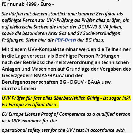
für nur ab 4999,- Euro -
Sie dürfen mit diesem staatlich anerkannten Zertifikat als
befähigte Person zur UVV-Prüfung als Prüfer alles prüfen, bis
auf elektrische Sachen die unter der DGUV-V3 & V4 fallen,
sowie die besonderen Atex Gas und SV Sachverständigen
Prüfungen. Siehe hier die
PDF-Datei
der BG dazu.
Mit diesem UVV-Kompaktseminar werden die Teilnehmer
in die Lage versetzt, als Befähigte Person Prüfungen
nach der Betriebssicherheitsverordnung an technischen
Anlagen und Maschinen auf Grundlage der Vorgaben des
Gesetzgebers BMAS/BAuA/ und der
Berufsgenossenschaften BG - DGUV - BAuA usw.
durchzuführen.
UVV Prüfer für fast alles überbetrieblich Gültig - ist sogar inkl.
EU Europa Zertifikat dazu -
EU Europe License Proof of Competence as a qualified person
as a UVV examiner for the
operational safety test for the UVV test in accordance with