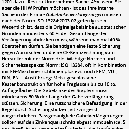
1201 dazu - Rest ist Unternehmer Sache.
Also:
wenn Sie
aber die HHW Prüfen möchten - ist das Ihre interne
Sache in der Firma -
Gabelzinkenverlängerungen
müssen
nach der Norm ISO 13284:2003-02 gefertigt sein.
Wesentlich ist, dass die Originalgabelzinke aus statischen
Gründen mindestens 60 % der Gesamtlänge der
Verlängerung abdecken muss, während maximal 40 %
überstehen dürfen. Sie benötigen eine feste Sicherung
gegen Abrutschen und eine CE-Kennzeichnung vom
Hersteller mit der Norm drin. Wichtige Normen und
Sicherheitsaspekte: Norm: ISO 13284, oft in Kombination
mit EG-Maschinenrichtlinien plus evt. noch FEM, VDI,
DIN, EN ... Ausführung: Meist geschlossene
Kastenkonstruktion für hohe Traglasten bis zu 10 to.
Auflagefläche: Die Gabelzinke des Staplers muss
mindestens 60 % der Länge der Gabelverlängerung
stützen. Sicherung: Eine rutschsichere Befestigung, in der
Regel durch Sicherungsbolzen, ist zwingend
vorgeschrieben. Passgenauigkeit: Gabelverlängerungen
sollten auf den Zinkenquerschnitt abgestimmt sein (ca. 5
mm Spiel). Es ist zwingend erforderlich, die Tragfähigkeit