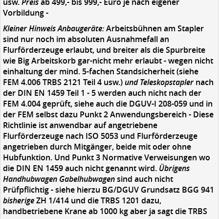
usw.
Preis
ab 499,- bis 999,- Euro je nach eigener
Vorbildung -
Kleiner Hinweis Anbaugeräte:
Arbeitsbühnen am Stapler
sind nur noch im absoluten Ausnahmefall an
Flurförderzeuge erlaubt, und breiter als die Spurbreite
wie Big Arbeitskorb gar-nicht mehr erlaubt - wegen nicht
einhaltung der mind. 5-fachen Standsicherheit (siehe
FEM 4.006 TRBS 2121 Teil 4 usw.)
und Teleskopstapler
nach
der DIN EN 1459 Teil 1 - 5 werden auch nicht nach der
FEM 4.004 geprüft, siehe auch die DGUV-I 208-059 und in
der FEM selbst dazu Punkt 2 Anwendungsbereich - Diese
Richtlinie ist anwendbar auf angetriebene
Flurförderzeuge nach ISO 5053 und Flurförderzeuge
angetrieben durch Mitgänger, beide mit oder ohne
Hubfunktion. Und Punkt 3 Normative Verweisungen wo
die DIN EN 1459 auch nicht genannt wird.
Übrigens
Handhubwagen Gabelhubwagen
sind auch nicht
Prüfpflichtig - siehe hierzu BG/DGUV Grundsatz BGG 941
bisherige
ZH 1/414 und die TRBS 1201 dazu,
handbetriebene Krane ab 1000 kg aber ja sagt die TRBS