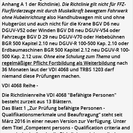
Anhang A 1 der Richtlinie).
Die Richtlinie gilt nicht für FFZ-
Flurförderzeuge mit durch Muskelkraft bewegtem Fahrwerk
ohne Hubeinrichtung
also Handhubwagen mit und ohne
Hubgerüst und auch nicht für die Krane BGV D6 neu
DGUV-V52 oder Winden BGV D8 neu DGUV-V54 oder
Fahrzeuge BGV D 29 neu DGUV-V70 oder Hebebühnen
BGR 500 Kapitel 2.10 neu DGUV-R 100-500 Kap. 2.10 oder
Erdbaumaschinen BGR 500 Kapitel 2.12 neu DGUV-R 100-
500 Kap. 2.12 usw.
Ohne eine Schulung zum Thema
und
regelmäßiger Pflicht Fortbildung als Weiterbildung
nach
36 Monaten laut der VDI 4068 und TRBS 1203 darf
niemand diese Prüfungen machen.
VDI 4068 Reihe -
Die Richtlinienreihe VDI 4068 "Befähigte Personen"
besteht zurzeit aus 13 Blättern.
Das Blatt 1 „Zur Prüfung befähigte Personen -
Qualifikationsmerkmale und Beauftragung“ steht seit
März 2016 in einer neuen Version zur Verfügung. Unter
dem Titel „Competent persons - Qualification criteria and