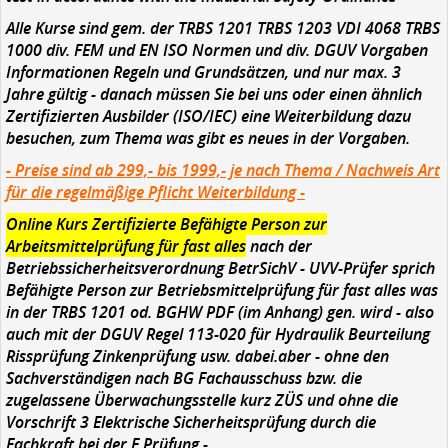
Alle Kurse sind gem. der TRBS 1201 TRBS 1203 VDI 4068 TRBS
1000 div. FEM und EN ISO Normen und div. DGUV Vorgaben
Informationen Regeln und Grundsätzen, und nur max. 3
Jahre gültig - danach müssen Sie bei uns oder einen ähnlich
Zertifizierten Ausbilder (ISO/IEC) eine Weiterbildung dazu
besuchen, zum Thema was gibt es neues in der Vorgaben.
- Preise sind ab 299,- bis 1999,- je nach Thema / Nachweis Art
für die regelmäßige Pflicht Weiterbildung -
Online Kurs
Zertifizierte Befähigte Person zur
Arbeitsmittelprüfung für fast alles
nach der
Betriebssicherheitsverordnung BetrSichV - UVV-Prüfer
sprich
Befähigte Person zur Betriebsmittelprüfung für fast alles was
in der TRBS 1201 od. BGHW PDF (im Anhang) gen. wird
- also
auch mit der DGUV Regel 113-020 für Hydraulik Beurteilung
Rissprüfung Zinkenprüfung usw. dabei.aber - ohne den
Sachverständigen nach BG Fachausschuss bzw. die
zugelassene Überwachungsstelle kurz ZÜS und ohne die
Vorschrift 3 Elektrische Sicherheitsprüfung durch die
Fachkraft bei der E Prüfung -