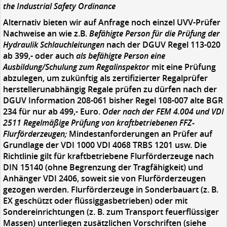
the Industrial Safety Ordinance
Alternativ
bieten wir auf Anfrage noch einzel UVV-Prüfer
Nachweise an wie z.B.
Befähigte Person für die Prüfung der
Hydraulik Schlauchleitungen
nach der DGUV Regel 113-020
ab 399,- oder auch
als befähigte Person eine
Ausbildung/Schulung zum Regalinspektor
mit eine Prüfung
abzulegen, um zukünftig als zertifizierter Regalprüfer
herstellerunabhängig Regale prüfen zu dürfen nach der
DGUV Information 208-061 bisher Regel 108-007 alte BGR
234 für nur ab 499,- Euro.
Oder nach der FEM 4.004 und VDI
2511 Regelmäßige Prüfung von kraftbetriebenen FFZ-
Flurförderzeugen;
Mindestanforderungen an Prüfer auf
Grundlage der VDI 1000 VDI 4068 TRBS 1201 usw. Die
Richtlinie gilt für kraftbetriebene Flurförderzeuge nach
DIN 15140 (ohne Begrenzung der Tragfähigkeit) und
Anhänger VDI 2406, soweit sie von Flurförderzeugen
gezogen werden. Flurförderzeuge in Sonderbauart (z. B.
EX geschützt oder flüssiggasbetrieben) oder mit
Sondereinrichtungen (z. B. zum Transport feuerflüssiger
Massen) unterliegen zusätzlichen Vorschriften (siehe