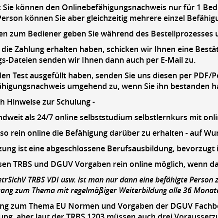
Sie können den Onlinebefähigungsnachweis nur für 1 Bedi
Person können Sie aber gleichzeitig mehrere einzel Befähi
n zum Bediener geben Sie während des Bestellprozesses unt
 die Zahlung erhalten haben, schicken wir Ihnen eine Bestät
s-Dateien senden wir Ihnen dann auch per E-Mail zu.
en Test ausgefüllt haben, senden Sie uns diesen per PDF/P
ähigungsnachweis umgehend zu, wenn Sie ihn bestanden hab
ch Hinweise zur Schulung -
dweit als 24/7 online selbststudium selbstlernkurs mit onli
also rein online die Befähigung darüber zu erhalten - auf Wu
ung ist eine abgeschlossene Berufsausbildung, bevorzugt 
sen TRBS und DGUV Vorgaben rein online möglich, wenn da
trSichV TRBS VDI usw. ist man nur dann eine befähigte Person 
gang zum Thema mit regelmäßiger Weiterbildung alle 36 Monat
ang zum Thema EU Normen und Vorgaben der DGUV Fachbereic
rung, aber laut der TRBS 1203 müssen auch drei Voraussetzun