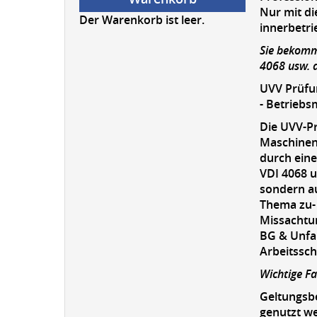
Nur mit di
Der Warenkorb ist leer.
innerbetrie
Sie bekomm
4068 usw. a
UVV Prüfun
- Betriebs
Die UVV-P
Maschinen,
durch eine
VDI 4068 u
sondern a
Thema zu- 
Missachtun
BG & Unfal
Arbeitssch
Wichtige Fa
Geltungsbe
genutzt w