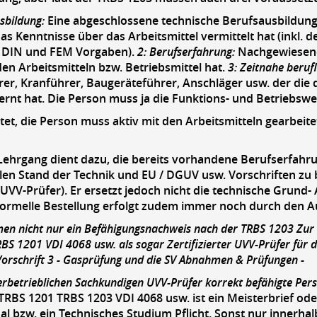
sbildung:
Eine abgeschlossene technische Berufsausbildung 
as Kenntnisse über das Arbeitsmittel vermittelt hat (inkl
, DIN und FEM Vorgaben).
2: Berufserfahrung:
Nachgewiesene
en Arbeitsmitteln bzw. Betriebsmittel hat.
3: Zeitnahe berufl
rer, Kranführer, Baugeräteführer, Anschläger usw. der die 
rnt hat. Die Person muss ja die Funktions- und Betriebsw
et, die Person muss aktiv mit den Arbeitsmitteln gearbeitet 
ehrgang dient dazu, die bereits vorhandene Berufserfahru
len Stand der Technik und EU / DGUV usw. Vorschriften zu
 UVV-Prüfer). Er ersetzt jedoch nicht die technische Grund-
formelle Bestellung erfolgt zudem immer noch durch den Auf
en nicht nur ein Befähigungsnachweis nach der TRBS 1203 Zur 
BS 1201 VDI 4068 usw. als sogar Zertifizierter UVV-Prüfer für d
Vorschrift 3 - Gasprüfung und die SV Abnahmen & Prüfungen -
rbetrieblichen Sachkundigen UVV-Prüfer korrekt befähigte Pers
TRBS 1201 TRBS 1203 VDI 4068 usw. ist ein Meisterbrief ode
al bzw. ein Technisches Studium Pflicht. Sonst nur innerhalb