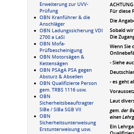
Erweiterung zur UVV-
ACHTUNG: 
Prüfung
Für diese 
OBN Kranführer & die
Die Angabe
Anschläger
Sobald wir
OBN Ladungssicherung VDI
Die Zugang
2700 a LaSi
OBN Mofa-
Wenn Sie d
Prüfbescheinigung
Onlinebef
OBN Motorsägen &
- Siehe au
Kettensägen
OBN PSAgA PSA gegen
Deutschlan
Absturz & Abseilen
- es geht 
OBN Qualifizierte Person
gem. TRBS 1116 usw.
Voraussetz
OBN
Laut diver
Sicherheitsbeauftragter
SiBe / SiBa SGB VII
gem. der Be
OBN
einen Lehr
Sicherheitsunterweisung
Ein Lehrg
Erstunterweisung usw.
Qualifizie