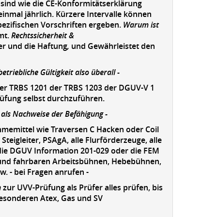
sind wie die CE-Konformitätserklärung
inmal jährlich. Kürzere Intervalle können
pezifischen Vorschriften ergeben.
Warum ist
mt.
Rechtssicherheit &
er und die Haftung
,
und Gewährleistet den
etriebliche Gültigkeit also überall -
 der TRBS 1201 der TRBS 1203 der DGUV-V 1
rüfung selbst durchzuführen.
 als Nachweise der Befähigung -
hmemittel wie Traversen C Hacken oder Coil
teigleiter, PSAgA, alle Flurförderzeuge, alle
die DGUV Information 201-029 oder die FEM
 und fahrbaren Arbeitsbühnen, Hebebühnen,
. - bei Fragen anrufen -
n
zur UVV-Prüfung als Prüfer alles prüfen, bis
 besonderen Atex, Gas und SV