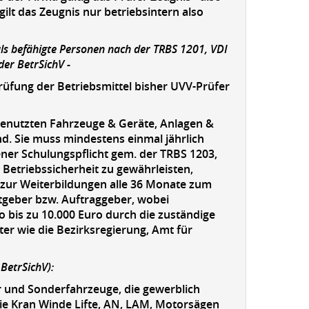
ilt das Zeugnis nur betriebsintern also
s befähigte Personen nach der TRBS 1201, VDI
der BetrSichV -
rüfung der Betriebsmittel bisher UVV-Prüfer
h genutzten Fahrzeuge & Geräte, Anlagen &
nd. Sie muss mindestens einmal jährlich
ener Schulungspflicht gem. der TRBS 1203,
Betriebssicherheit zu gewährleisten,
zur Weiterbildungen alle 36 Monate zum
itgeber bzw. Auftraggeber, wobei
bis zu 10.000 Euro durch die zuständige
er wie die Bezirksregierung, Amt für
BetrSichV):
r und Sonderfahrzeuge, die gewerblich
ie Kran Winde Lifte, AN, LAM, Motorsägen