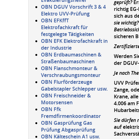
Evakuierungshelfer
geprüft?
Er
OBN DGUV Vorschrift 3 & 4
richtig EG
Elektro UVV-Prüfung
sich aus d
OBN EFKffT
sie wichtig?
Elektrofachkraft für
Betriebssic
festgelegte Tätigkeiten
sicheren B
OBN EFK Elektrofachkraft in
Zertifiziert
der Industrie
OBN Erdbaumaschinen &
Werden Sie
Straßenbaumaschinen
der DGUV-R
OBN Flanschmonteur &
Je nach The
Verschraubungsmonteur
OBN Flurförderzeuge
UVV Prüfer
Gabelstapler Schlepper usw.
Zange, ode
OBN Freischneider &
Krane, all
Motorsensen
4.006 am 
OBN Ffk
Hubarbeits
Fremdfirmenkoordinator
Sie dürfen 
OBN Gasprüfung Gas
auf elektr
Prüfung Abgasprüfung
Sachverstä
OBN Kälteschein A1 usw.