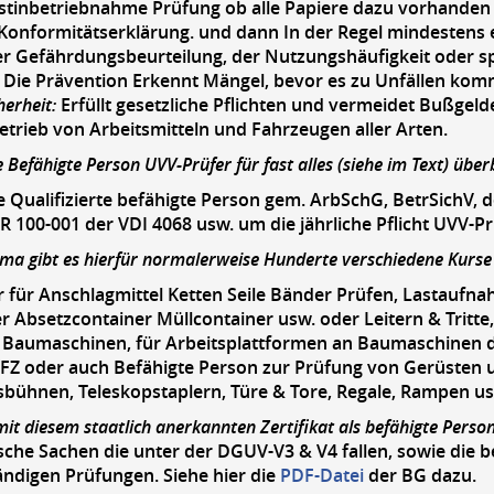
stinbetriebnahme Prüfung ob alle Papiere dazu vorhanden 
-Konformitätserklärung. und dann In der Regel mindestens e
er Gefährdungsbeurteilung, der Nutzungshäufigkeit oder s
Die Prävention Erkennt Mängel, bevor es zu Unfällen kom
herheit
:
Erfüllt gesetzliche Pflichten und vermeidet Bußgeld
etrieb von Arbeitsmitteln und Fahrzeugen aller Arten.
e Befähigte Person UVV-Prüfer für fast alles (siehe im Text) überb
 Qualifizierte befähigte Person gem. ArbSchG, BetrSichV,
 100-001 der VDI 4068 usw. um die jährliche Pflicht UVV-P
ma gibt es hierfür normalerweise Hunderte verschiedene Kurse
 für Anschlagmittel Ketten Seile Bänder Prüfen, Lastaufna
r Absetzcontainer Müllcontainer usw. oder Leitern & Tritte, S
e Baumaschinen, für Arbeitsplattformen an Baumaschinen 
FFZ oder auch Befähigte Person zur Prüfung von Gerüsten
bühnen, Teleskopstaplern, Türe & Tore, Regale, Rampen usw
mit diesem staatlich anerkannten Zertifikat als befähigte Perso
ische Sachen die unter der DGUV-V3 & V4 fallen, sowie die
ndigen Prüfungen. Siehe hier die
PDF-Datei
der BG dazu.