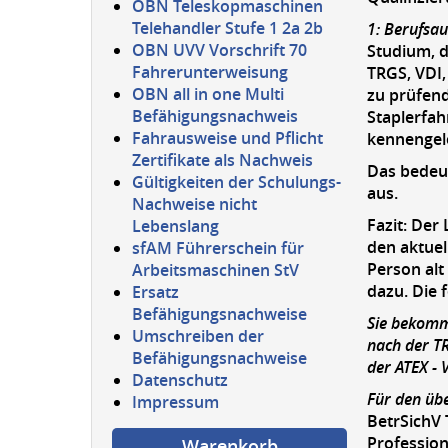
OBN Teleskopmaschinen
Telehandler Stufe 1 2a 2b
1: Berufsau
OBN UVV Vorschrift 70
Studium, d
Fahrerunterweisung
TRGS, VDI
OBN all in one Multi
zu prüfend
Befähigungsnachweis
Staplerfah
Fahrausweise und Pflicht
kennengele
Zertifikate als Nachweis
Das bedeut
Gültigkeiten der Schulungs-
aus.
Nachweise nicht
Fazit:
Der L
Lebenslang
den aktuel
sfAM Führerschein für
Person alt
Arbeitsmaschinen StV
dazu. Die 
Ersatz
Befähigungsnachweise
Sie bekomm
Umschreiben der
nach der TR
Befähigungsnachweise
der ATEX - 
Datenschutz
Für den übe
Impressum
BetrSichV 
Profession
Warenkorb