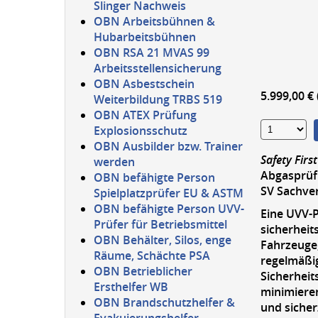
Slinger Nachweis
OBN Arbeitsbühnen &
Hubarbeitsbühnen
OBN RSA 21 MVAS 99
Arbeitsstellensicherung
OBN Asbestschein
5.999,00 €
Weiterbildung TRBS 519
OBN ATEX Prüfung
Explosionsschutz
OBN Ausbilder bzw. Trainer
Safety Firs
werden
Abgasprüfu
OBN befähigte Person
SV Sachve
Spielplatzprüfer EU & ASTM
OBN befähigte Person UVV-
Eine UVV-
Prüfer für Betriebsmittel
sicherheit
OBN Behälter, Silos, enge
Fahrzeuge,
Räume, Schächte PSA
regelmäßig
OBN Betrieblicher
Sicherhei
Ersthelfer WB
minimiere
OBN Brandschutzhelfer &
und sicher