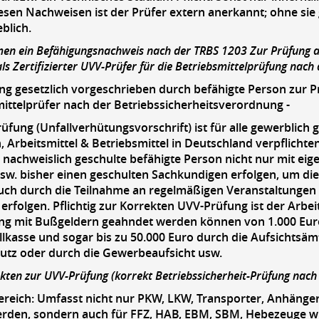
esen Nachweisen ist der Prüfer extern anerkannt; ohne sie g
blich.
en ein Befähigungsnachweis nach der TRBS 1203 Zur Prüfung al
ls Zertifizierter UVV-Prüfer für die Betriebsmittelprüfung nach 
g gesetzlich vorgeschrieben durch befähigte Person zur P
mittelprüfer nach der Betriebssicherheitsverordnung -
rüfung
(Unfallverhütungsvorschrift) ist für alle gewerblic
 Arbeitsmittel & Betriebsmittel in Deutschland verpflichte
 nachweislich geschulte befähigte Person nicht nur mit eig
sw. bisher einen geschulten Sachkundigen erfolgen, um die 
uch durch die Teilnahme an regelmäßigen Veranstaltungen 
erfolgen. Pflichtig zur Korrekten UVV-Prüfung ist der Arbe
g mit Bußgeldern geahndet werden können von 1.000 Euro 
lkasse und sogar bis zu 50.000 Euro durch die Aufsichtsämt
utz oder durch die Gewerbeaufsicht usw.
kten zur UVV-Prüfung (korrekt Betriebssicherheit-Prüfung nach 
reich: Umfasst nicht nur PKW, LKW, Transporter, Anhänge
erden, sondern auch für FFZ, HAB, EBM, SBM, Hebezeuge w